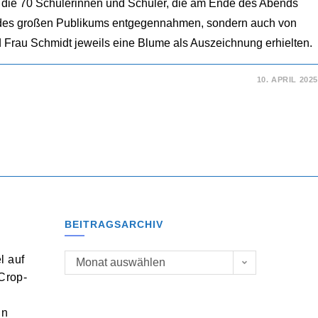
e, die 70 Schülerinnen und Schüler, die am Ende des Abends
s des großen Publikums entgegennahmen, sondern auch von
 Frau Schmidt jeweils eine Blume als Auszeichnung erhielten.
10. APRIL 2025
ABEND
ON
BEITRAGSARCHIV
 auf
Beitragsarchiv
Monat auswählen
Crop-
in