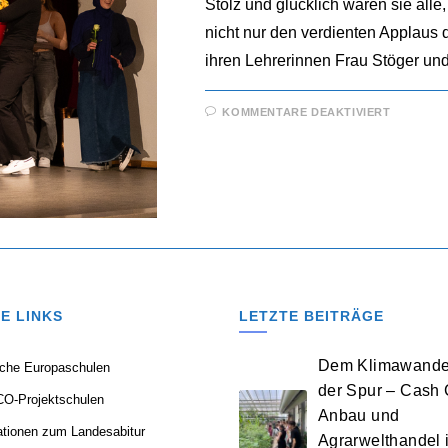
Stolz und glücklich waren sie all
nicht nur den verdienten Applau
ihren Lehrerinnen Frau Stöger und
FÜR
KOMMENTARE DEAKTIVIERT
THEATER
AN
DER
ASS:
DIE
TRADITI
LEBT
E LINKS
LETZTE BEITRÄGE
Dem Klimawandel
che Europaschulen
der Spur – Cash 
O-Projektschulen
Anbau und
ationen zum Landesabitur
Agrarwelthandel 