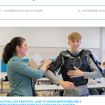
FÜR
KOMMENTARE DEAKTIVIERT
14. NOVEMBER 2025
BERUFSINFORMATIONSTAG:
DAS
VOLLE
PROGRAMM
AKTUELLES
/
BERUFS- UND STUDIENORIENTIERUNG
/